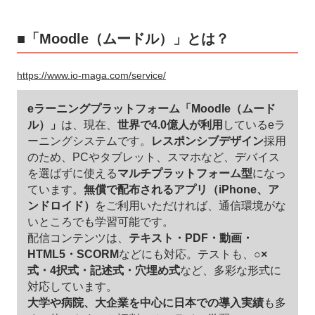
■「Moodle（ムードル）」とは？
https://www.io-maga.com/service/
eラーニングプラットフォーム「Moodle（ムード
ル）」
は、現在、
世界で4.0億人が利用
しているeラ
ーニングシステムです。
レスポンシブデザイン
採用
のため、PCやタブレット、スマホなど、デバイス
を選ばずに使える
マルチプラットフォーム型
になっ
ています。
無償で配布されるアプリ（iPhone、ア
ンドロイド）
をご利用いただければ、通信環境がな
いところでも学習可能です。
配信コンテンツは、
テキスト・PDF・動画・
HTML5・SCORM
などにも対応。テストも、
○×
式・4択式・記述式・穴埋め式
など、多彩な形式に
対応しています。
大学や病院、大企業を中心に日本での導入実績
も多