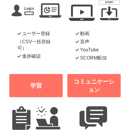
ユーザー登録
動画
（CSV一括登録
音声
可）
YouTube
進捗確認
SCORM配信
コミュニケーシ
学習
ョン