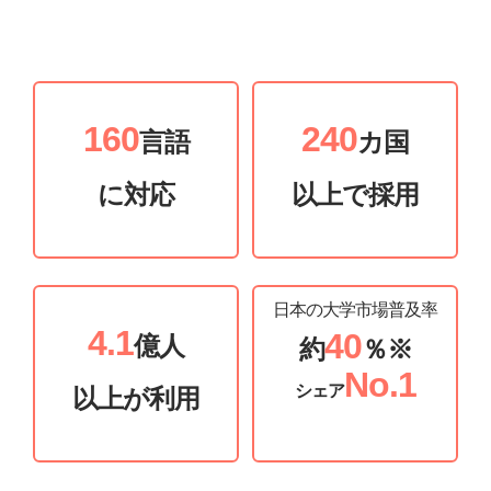
160
240
言語
カ国
に対応
以上で採用
日本の大学市場普及率
4.1
40
億人
約
％※
No.1
シェア
以上が利用