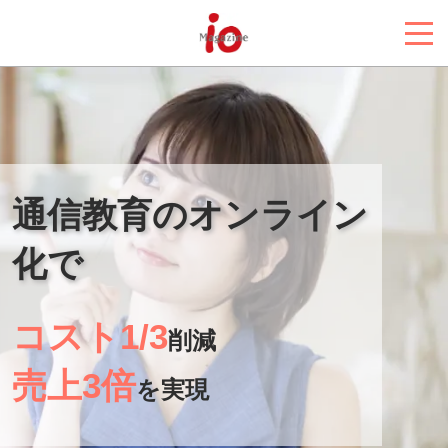
通信教育のオンライン
化で
コスト1/3
削減
売上3倍
を実現