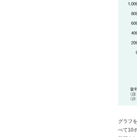
グラフを
べて10