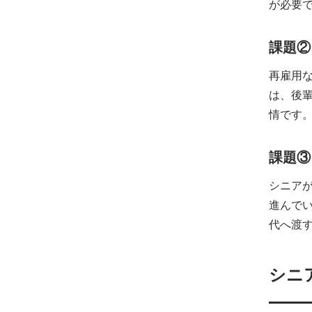
が必要
課題②
再雇用
は、後
情です
課題③
シニア
進んで
代へ渡
シニ