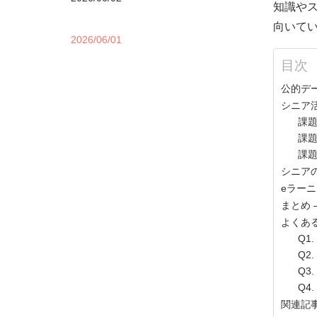
知識や
向いて
2026/06/01
目次
公的デ
シニア
課題
課題
課題
シニア
eラー
まとめ
よくあ
Q1
Q2
Q3
Q4
関連記