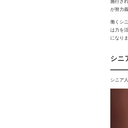
施行さ
が努力
働くシ
は力を
になり
シニ
シニア