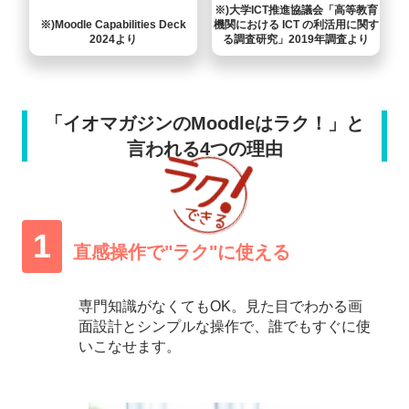
※)大学ICT推進協議会「高等教育
機関に
おける ICT の利活用に関す
※)Moodle Capabilities Deck
る調査研究」
2019年調査より
2024より
「イオマガジンのMoodleはラク！」と
言われる4つの理由
1
直感操作で
"ラク"に使える
専門知識がなくてもOK。見た目でわかる画
面設計とシンプルな操作で、誰でもすぐに使
いこなせます。