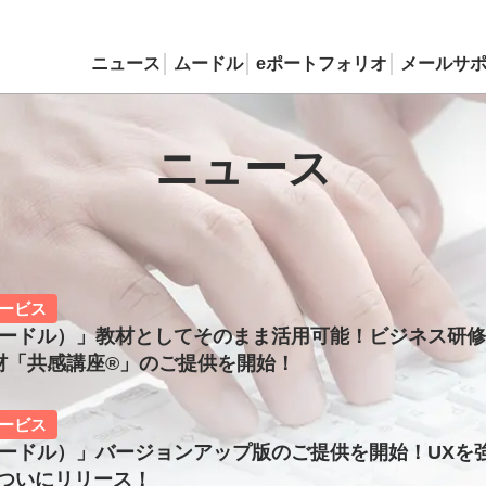
ニュース
ムードル
eポートフォリオ
メールサ
ニュース
ービス
（ムードル）」教材としてそのまま活用可能！ビジネス研
材「共感講座®」のご提供を開始！
ービス
（ムードル）」バージョンアップ版のご提供を開始！UXを強
もついにリリース！