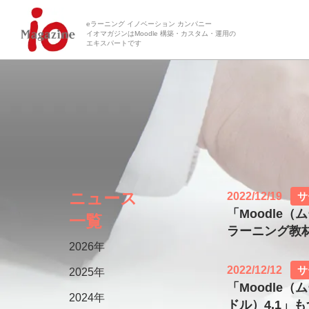
eラーニング イノベーション カンパニー
イオマガジンはMoodle 構築・カスタム・運用の
エキスパートです
ニュース
2022/12/19
サ
「Moodle
一覧
ラーニング教
2026年
2022/12/12
サ
2025年
「Moodle
2024年
ドル）4.1」