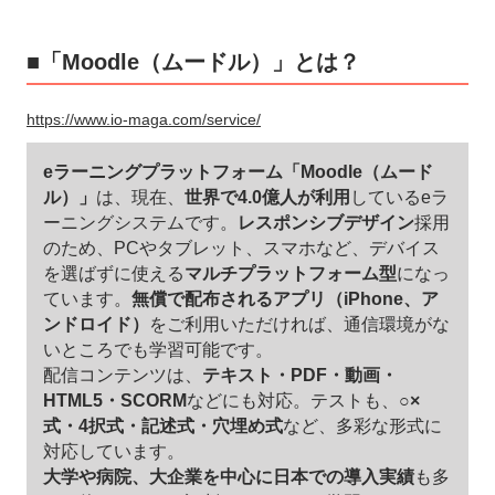
■「Moodle（ムードル）」とは？
https://www.io-maga.com/service/
eラーニングプラットフォーム「Moodle（ムード
ル）」
は、現在、
世界で4.0億人が利用
しているeラ
ーニングシステムです。
レスポンシブデザイン
採用
のため、PCやタブレット、スマホなど、デバイス
を選ばずに使える
マルチプラットフォーム型
になっ
ています。
無償で配布されるアプリ（iPhone、ア
ンドロイド）
をご利用いただければ、通信環境がな
いところでも学習可能です。
配信コンテンツは、
テキスト・PDF・動画・
HTML5・SCORM
などにも対応。テストも、
○×
式・4択式・記述式・穴埋め式
など、多彩な形式に
対応しています。
大学や病院、大企業を中心に日本での導入実績
も多