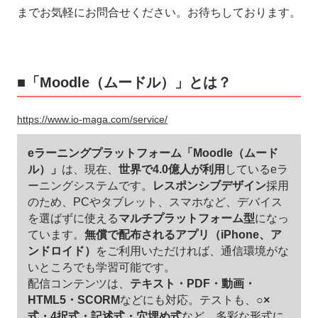
までお気軽にお問合せください。お待ちしております。
■「Moodle（ムードル）」とは？
https://www.io-maga.com/service/
eラーニングプラットフォーム「Moodle（ムード
ル）」
は、現在、
世界で4.0億人が利用
しているeラ
ーニングシステムです。
レスポンシブデザイン
採用
のため、PCやタブレット、スマホなど、デバイス
を選ばずに使える
マルチプラットフォーム型
になっ
ています。
無償で配布されるアプリ（iPhone、ア
ンドロイド）
をご利用いただければ、通信環境がな
いところでも学習可能です。
配信コンテンツは、
テキスト・PDF・動画・
HTML5・SCORM
などにも対応。テストも、
○×
式・4択式・記述式・穴埋め式
など、多彩な形式に