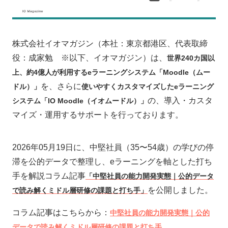
株式会社イオマガジン（本社：東京都港区、代表取締
役：成家勉 ※以下、イオマガジン）は、
世界240カ国以
上、約4億人が利用するeラーニングシステム「Moodle（ムー
を、さらに
ドル）」
使いやすくカスタマイズしたeラーニング
の、導入・カスタ
システム「IO Moodle（イオムードル）」
マイズ・運用するサポートを行っております。
2026年05月19日に、中堅社員（35〜54歳）の学びの停
滞を公的データで整理し、eラーニングを軸とした打ち
手を解説コラム記事
「中堅社員の能力開発実態｜公的データ
を公開しました。
で読み解くミドル層研修の課題と打ち手」
コラム記事はこちらから：
中堅社員の能力開発実態｜公的
データで読み解くミドル層研修の課題と打ち手