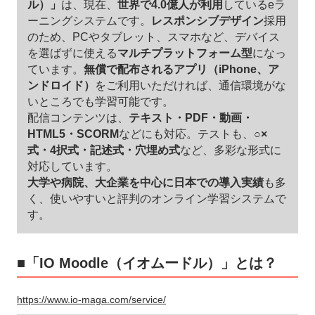
ル）」
は、現在、
世界で4.0億人が利用
しているeラ
ーニングシステムです。
レスポンシブデザイン
採用
のため、PCやタブレット、スマホなど、デバイス
を選ばずに使える
マルチプラットフォーム型
になっ
ています。
無償で配布されるアプリ（iPhone、ア
ンドロイド）
をご利用いただければ、通信環境がな
いところでも学習可能です。
配信コンテンツは、
テキスト・PDF・動画・
HTML5・SCORM
などにも対応。テストも、
○×
式・4択式・記述式・穴埋め式
など、多彩な形式に
対応しています。
大学や病院、大企業を中心に日本での導入実績
も多
く、使いやすいと評判のオンライン学習システムで
す。
■「IO Moodle（イオムードル）」とは？
https://www.io-maga.com/service/