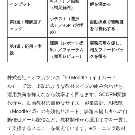
キスト）／動画
インプット
解を深める
（補足解説）
小テスト（選択
第3週：理解度チ
自動採点で習熟度
式）／H5P（穴埋
ェック
を可視化する
め）
課題（レポート提
実務応用を促し、
第4週：応用・実
出）／フォーラム
相互フィードバッ
践
（相互レビュー）
クを得る
株式会社イオマガジンの「IO Moodle（イオムード
ル）」では、上記のような教材タイプの組み合わせを、
運用負荷を抑えながら効率よく回せます。SCORM変換
代行や、動画教材の最適なサイズ・容量設計、AI機能
（Moodle 4.5）の有効化サポート、課題未提出者への自
動催促メール配信など、教材制作から運用までを一貫し
て支援するメニューを揃えています。eラーニング教材