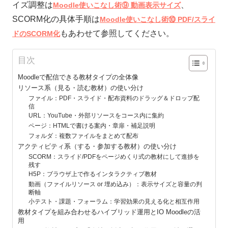
イズ調整は
、
Moodle使いこなし術⑨ 動画表示サイズ
SCORM化の具体手順は
Moodle使いこなし術⑩ PDF/スライ
もあわせて参照してください。
ドのSCORM化
目次
Moodleで配信できる教材タイプの全体像
リソース系（見る・読む教材）の使い分け
ファイル：PDF・スライド・配布資料のドラッグ＆ドロップ配
信
URL：YouTube・外部リソースをコース内に集約
ページ：HTMLで書ける案内・章扉・補足説明
フォルダ：複数ファイルをまとめて配布
アクティビティ系（する・参加する教材）の使い分け
SCORM：スライド/PDFをページめくり式の教材にして進捗を
残す
H5P：ブラウザ上で作るインタラクティブ教材
動画（ファイルリソース or 埋め込み）：表示サイズと容量の判
断軸
小テスト・課題・フォーラム：学習効果の見える化と相互作用
教材タイプを組み合わせるハイブリッド運用とIO Moodleの活
用