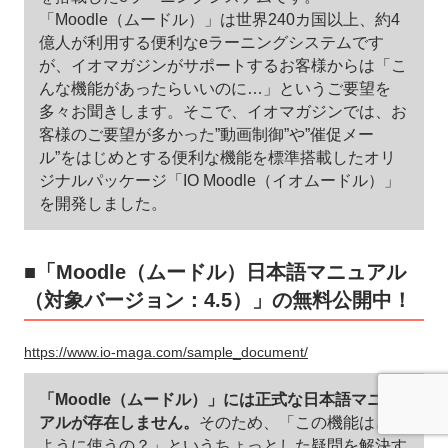
「Moodle（ムードル）」は世界240カ国以上、約4
億人が利用する便利なeラーニングシステムです
が、イオマガジンがサポートするお客様からは「こ
んな機能があったらいいのに…」というご要望を
多々お聞きします。そこで、イオマガジンでは、お
客様のご要望が多かった”動画制御”や”催促メー
ル”をはじめとする便利な機能を標準搭載したオリ
ジナルパッケージ「IO Moodle（イオムードル）」
を開発しました。
■「Moodle（ムードル）日本語マニュアル
（対象バージョン：4.5）」の無料公開中！
https://www.io-maga.com/sample_document/
「Moodle（ムードル）」には正式な日本語マニュ
アルが存在しません。
そのため、「この機能はどの
ように使うの？」というちょっとした疑問を解決す