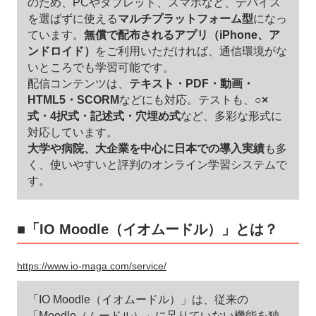
のため、PCやタブレット、スマホなど、デバイス
を選ばずに使える
マルチプラットフォーム型
になっ
ています。
無償で配布されるアプリ（iPhone、ア
ンドロイド）
をご利用いただければ、通信環境がな
いところでも学習可能です。
配信コンテンツは、
テキスト・PDF・動画・
HTML5・SCORM
などにも対応。テストも、
○×
式・4択式・記述式・穴埋め式
など、多彩な形式に
対応しています。
大学や病院、大企業を中心に日本での導入実績
も多
く、使いやすいと評判のオンライン学習システムで
す。
■「IO Moodle（イオムードル）」とは？
https://www.io-maga.com/service/
「IO Moodle（イオムードル）」は、従来の
「Moodle（ムードル）」に足りていない機能を独