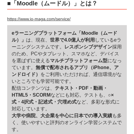
■「Moodle（ムードル）」とは？
https://www.io-maga.com/service/
eラーニングプラットフォーム「Moodle（ムード
ル）」
は、現在、
世界で4.0億人が利用
しているeラ
ーニングシステムです。
レスポンシブデザイン
採用
のため、PCやタブレット、スマホなど、デバイス
を選ばずに使える
マルチプラットフォーム型
になっ
ています。
無償で配布されるアプリ（iPhone、ア
ンドロイド）
をご利用いただければ、通信環境がな
いところでも学習可能です。
配信コンテンツは、
テキスト・PDF・動画・
HTML5・SCORM
などにも対応。テストも、
○×
式・4択式・記述式・穴埋め式
など、多彩な形式に
対応しています。
大学や病院、大企業を中心に日本での導入実績
も多
く、使いやすいと評判のオンライン学習システムで
す。