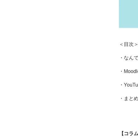
＜目次
・なん
・Moo
・You
・まと
【コラ