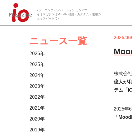
eラーニング イノベーション カンパニー
イオマガジンはMoodle 構築・カスタム・運用の
エキスパートです
2025/06
ニュース一覧
Mo
2026年
2025年
株式会
2024年
億人が利
2023年
テム「I
2022年
2021年
2025
「Moo
2020年
2019年