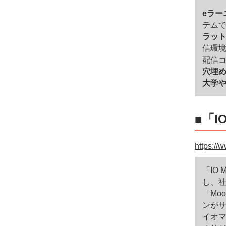
eラー
テム
ラッ
信環
配信
穴埋
大学
■「I
https://
「IO
し、
「Mo
ンが
イオマ