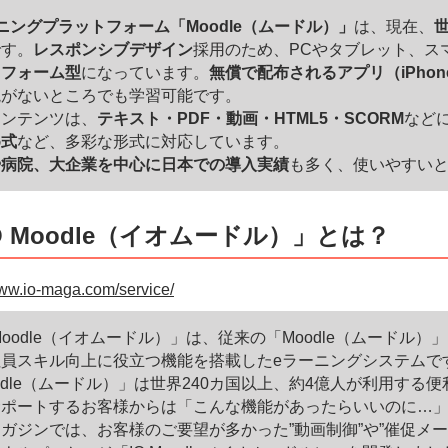
ニングプラットフォーム「Moodle（ムードル）」
は、現在、
世
です。
レスポンシブデザイン
採用のため、PCやタブレット、ス
トフォーム型
になっています。
無償で配布されるアプリ（iPho
境がないところでも学習可能です。
コンテンツは、
テキスト・PDF・動画・HTML5・SCORM
など
め式
など、多彩な形式に対応しています。
や病院、大企業を中心に日本での導入実績
も多く、使いやすい
O Moodle（イオムードル）」とは？
www.io-maga.com/service/
 Moodle（イオムードル）」は、従来の「Moodle（ムード
社員スキル向上に役立つ機能を搭載したeラーニングシステムで
odle（ムードル）」は世界240カ国以上、約4億人が利用す
サポートするお客様からは「こんな機能があったらいいのに…
ガジンでは、お客様のご要望が多かった”動画制御”や”催促メ