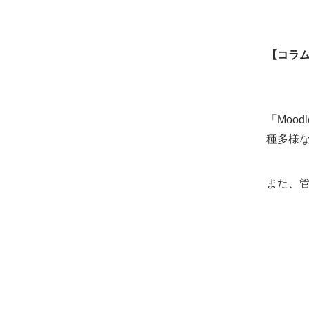
【コラ
「Moo
種多様
また、管