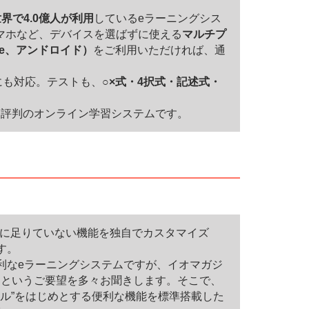
界で4.0億人が利用
しているeラーニングシス
マホなど、デバイスを選ばずに使える
マルチプ
ne、アンドロイド）
をご利用いただければ、通
にも対応。テストも、
○×式・4択式・記述式・
と評判のオンライン学習システムです。
ル）」に足りていない機能を独自でカスタマイズ
す。
る便利なeラーニングシステムですが、イオマガジ
」というご要望を多々お聞きします。そこで、
ール”をはじめとする便利な機能を標準搭載した