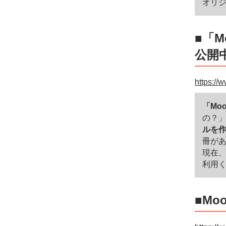
オリジ
■「
公開
https:/
「Mo
の？
ルを
冊があ
現在、
利用
■M