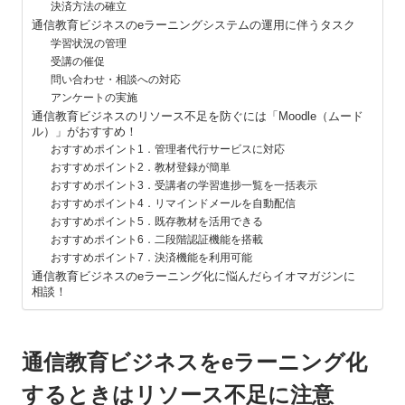
決済方法の確立
通信教育ビジネスのeラーニングシステムの運用に伴うタスク
学習状況の管理
受講の催促
問い合わせ・相談への対応
アンケートの実施
通信教育ビジネスのリソース不足を防ぐには「Moodle（ムード
ル）」がおすすめ！
おすすめポイント1．管理者代行サービスに対応
おすすめポイント2．教材登録が簡単
おすすめポイント3．受講者の学習進捗一覧を一括表示
おすすめポイント4．リマインドメールを自動配信
おすすめポイント5．既存教材を活用できる
おすすめポイント6．二段階認証機能を搭載
おすすめポイント7．決済機能を利用可能
通信教育ビジネスのeラーニング化に悩んだらイオマガジンに
相談！
通信教育ビジネスをeラーニング化
するときはリソース不足に注意