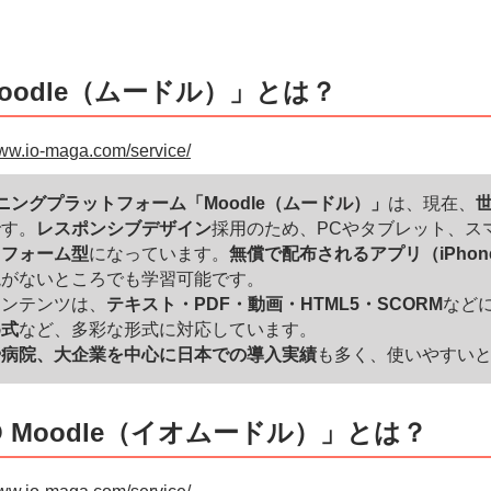
oodle（ムードル）」とは？
www.io-maga.com/service/
ニングプラットフォーム「Moodle（ムードル）」
は、現在、
世
です。
レスポンシブデザイン
採用のため、PCやタブレット、ス
トフォーム型
になっています。
無償で配布されるアプリ（iPho
境がないところでも学習可能です。
コンテンツは、
テキスト・PDF・動画・HTML5・SCORM
など
め式
など、多彩な形式に対応しています。
や病院、大企業を中心に日本での導入実績
も多く、使いやすい
O Moodle（イオムードル）」とは？