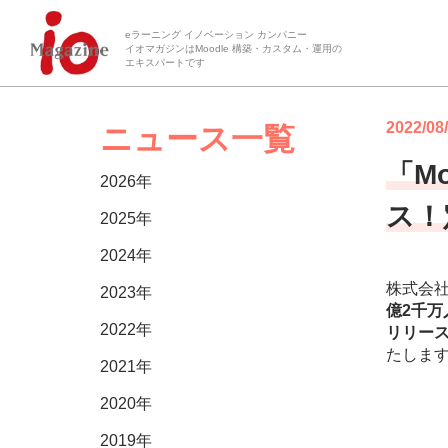
eラーニング イノベーション カンパニー
イオマガジンはMoodle 構築・カスタム・運用の
エキスパートです
2022/08
ニュース一覧
「M
2026年
ス！
2025年
2024年
株式会
2023年
億2千万
2022年
リリー
たしま
2021年
2020年
2019年