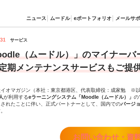
ニュース
ムードル
eポートフォリオ
メールサ
/31
サービス
oodle（ムードル）」のマイナー
定期メンテナンスサービスもご提
社イオマガジン（本社：東京都港区、代表取締役：成家勉 ※
人
が利用する
eラーニングシステム「Moodle（ムードル）」
の
ス
されたことに伴い、正式パートナーとして、国内での
バージ
す。
お問い合わせ・資