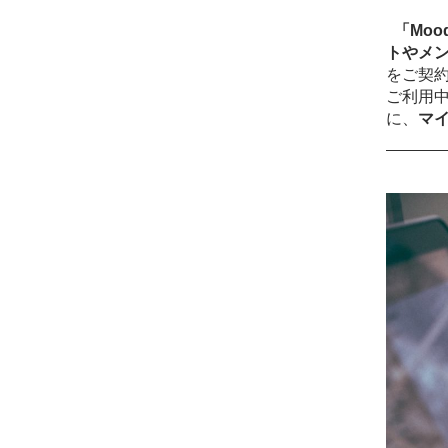
「Mo
トやメ
をご契
ご利用中
に、
マ