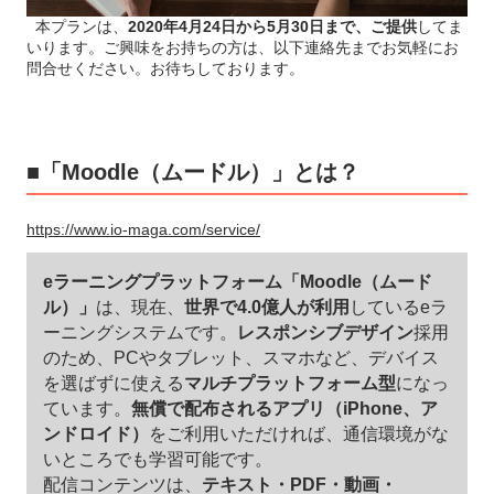
本プランは、
2020年4月24日から5月30日まで、ご提供
してま
いります。ご興味をお持ちの方は、以下連絡先までお気軽にお
問合せください。お待ちしております。
■「Moodle（ムードル）」とは？
https://www.io-maga.com/service/
eラーニングプラットフォーム「Moodle（ムード
ル）」
は、現在、
世界で4.0億人が利用
しているeラ
ーニングシステムです。
レスポンシブデザイン
採用
のため、PCやタブレット、スマホなど、デバイス
を選ばずに使える
マルチプラットフォーム型
になっ
ています。
無償で配布されるアプリ（iPhone、ア
ンドロイド）
をご利用いただければ、通信環境がな
いところでも学習可能です。
配信コンテンツは、
テキスト・PDF・動画・