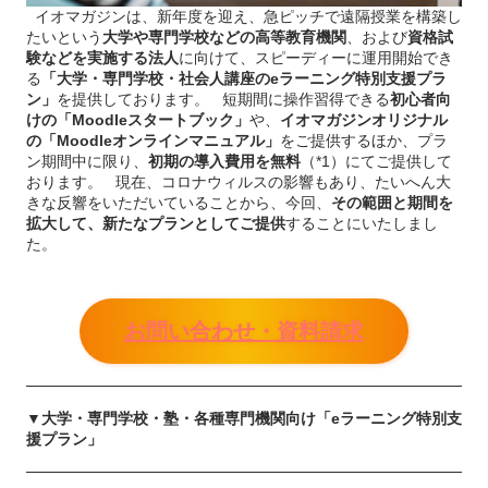
イオマガジンは、新年度を迎え、急ピッチで遠隔授業を構築し
たいという
大学や専門学校などの高等教育機関
、および
資格試
験などを実施する法人
に向けて、スピーディーに運用開始でき
る
「大学・専門学校・社会人講座のeラーニング特別支援プラ
ン」
を提供しております。 短期間に操作習得できる
初心者向
けの「Moodleスタートブック」
や、
イオマガジンオリジナル
の「Moodleオンラインマニュアル」
をご提供するほか、プラ
ン期間中に限り、
初期の導入費用を無料
（*1）
にてご提供して
おります。 現在、コロナウィルスの影響もあり、たいへん大
きな反響をいただいていることから、今回、
その範囲と期間を
拡大して、新たなプランとしてご提供
することにいたしまし
た。
お問い合わせ・資料請求
▼大学・専門学校・塾・各種専門機関向け「eラーニング特別支
援プラン」