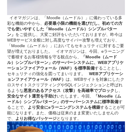
イオマガジンは、「Moodle（ムードル）」に備わっている多
彩な機能の中から、
必要最小限の機能を選びだし、初めての方
でも使いやすくした「Moodle（ムードル）シンプルパター
ン」
をご提供し、大変ご好評をいただいておりますが、昨今は
WEBサービス全般に対し高度なサイバー攻撃も増えており、
「Moodle（ムードル）」においてもセキュリティに対するご要
望が増えておりました。 イオマガジンは、今回、eラーニング
で蓄積するお客様情報を守る観点から、
「Moodle（ムード
ル）シンプルパターン」のサーバーシステムに、WEBアプリケ
ーションファイアウォール（WAF）を標準装備
することとし、
セキュリティの強化を図ってまいります。
WEBアプリケーシ
ョンファイアウォール（WAF）
は、WEBサイトを対象にしたク
ロスサイトスクリプティングやSQLインジェクションと呼ばれ
るような
悪意のあるアクセス（攻撃）を高確率でブロック
し、
安全なサイト運営を手助け
いたします。今回、
「Moodle（ム
ードル）シンプルパターン」のサーバーシステムに標準装備
す
ることで、
より安全にeラーニングシステムを構築
することが可
能になります。また、価格は従来のまま変更いたしませんの
で、
よりお得なパッケージ
となります。