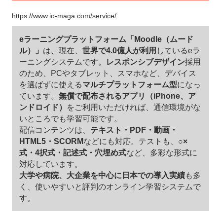
https://www.io-maga.com/service/
eラーニングプラットフォーム「Moodle（ムード
ル）」
は、現在、
世界で4.0億人が利用
しているeラ
ーニングシステムです。
レスポンシブデザイン
採用
のため、PCやタブレット、スマホなど、デバイス
を選ばずに使える
マルチプラットフォーム型
になっ
ています。
無償で配布されるアプリ（iPhone、ア
ンドロイド）
をご利用いただければ、通信環境がな
いところでも学習可能です。
配信コンテンツは、
テキスト・PDF・動画・
HTML5・SCORM
などにも対応。テストも、
○×
式・4択式・記述式・穴埋め式
など、多彩な形式に
対応しています。
大学や病院、大企業を中心に日本での導入実績
も多
く、使いやすいと評判のオンライン学習システムで
す。