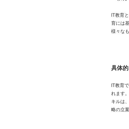
IT教育
育には
様々な
具体的
IT教
れます
キルは
略の立