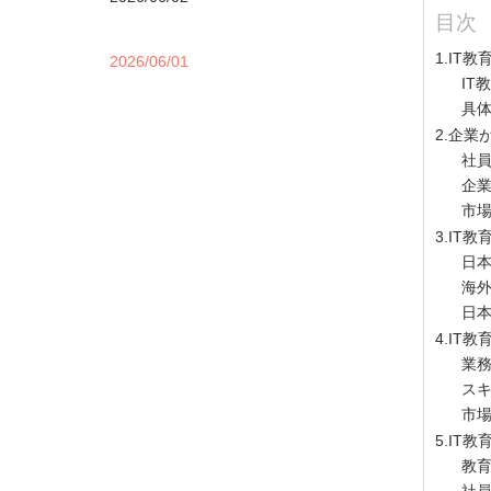
目次
1.IT教
2026/06/01
IT
具
2.企業
社
企
市
3.IT
日本
海外
日本
4.IT
業
ス
市
5.IT
教