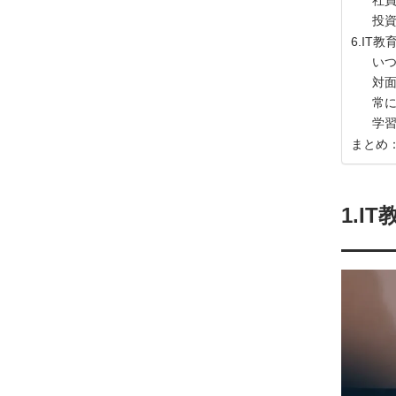
社
投
6.IT
い
対
常
学
まとめ
1.I