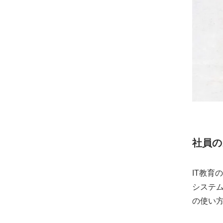
社員の
IT教育
システ
の使い