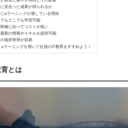
員が教育に費やす時間とその影響
資に見合った成果が得られるか
教育にeラーニングが適している理由
つでもどこでも学習可能
面研修に比べてコストが低い
に最新の情報やスキルを提供可能
習の進捗管理が容易
：eラーニングを用いて社員のIT教育をすすめよう！
T教育とは