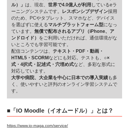
ル）」
は、現在、
世界で4.0億人が利用
しているeラ
ーニングシステムです。
レスポンシブデザイン
採用
のため、PCやタブレット、スマホなど、デバイス
を選ばずに使える
マルチプラットフォーム型
になっ
ています。
無償で配布されるアプリ（iPhone、ア
ンドロイド）
をご利用いただければ、通信環境がな
いところでも学習可能です。
配信コンテンツは、
テキスト・PDF・動画・
HTML5・SCORM
などにも対応。テストも、
○×
式・4択式・記述式・穴埋め式
など、多彩な形式に
対応しています。
大学や病院、大企業を中心に日本での導入実績
も多
く、使いやすいと評判のオンライン学習システムで
す。
■「IO Moodle（イオムードル）」とは？
https://www.io-maga.com/service/