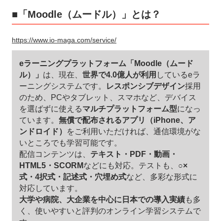
■「Moodle（ムードル）」とは？
https://www.io-maga.com/service/
eラーニングプラットフォーム「Moodle（ムード
ル）」
は、現在、
世界で4.0億人が利用
しているeラ
ーニングシステムです。
レスポンシブデザイン
採用
のため、PCやタブレット、スマホなど、デバイス
を選ばずに使える
マルチプラットフォーム型
になっ
ています。
無償で配布されるアプリ（iPhone、ア
ンドロイド）
をご利用いただければ、通信環境がな
いところでも学習可能です。
配信コンテンツは、
テキスト・PDF・動画・
HTML5・SCORM
などにも対応。テストも、
○×
式・4択式・記述式・穴埋め式
など、多彩な形式に
対応しています。
大学や病院、大企業を中心に日本での導入実績
も多
く、使いやすいと評判のオンライン学習システムで